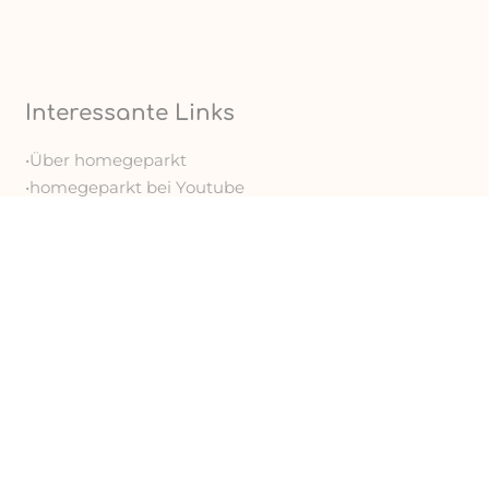
Interessante Links
•Über homegeparkt
•homegeparkt bei Youtube
•homegeparkt bei Instagram
•Kooperationsanfragen
•Reisetipps Deutschland
•Campingtipps