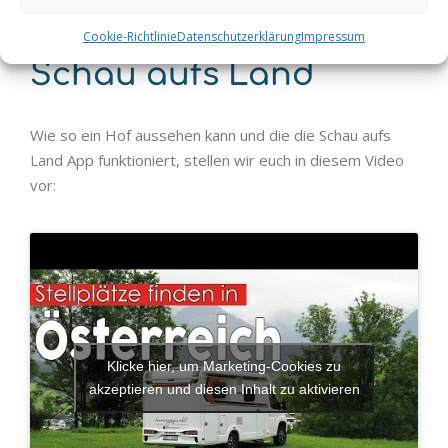
Unser Video über
Cookie-Richtlinie
Datenschutzerklärung
Impressum
Schau aufs Land
Wie so ein Hof aussehen kann und die die Schau aufs
Land App funktioniert, stellen wir euch in diesem Video
vor:
Klicke hier, um Marketing-Cookies zu
akzeptieren und diesen Inhalt zu aktivieren